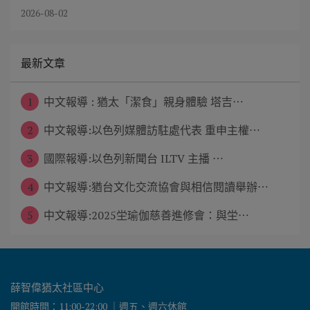
2026-08-02
最新文章
1
中文報導 : 猶太「潔食」親身體驗 塔吉⋯
2
中文報導:以色列媒體訪駐處代表 重申主權⋯
3
國際報導:以色列新聞台 ILTV 主播 ⋯
4
中文報導:猶台文化交流協會與相信閱讀舉辦⋯
5
中文報導:2025坣瑜伽慈善進修會：與坣⋯
薛智偉猶太社區中心
開館時間：11:00-22:00 ｜週五、週六休館