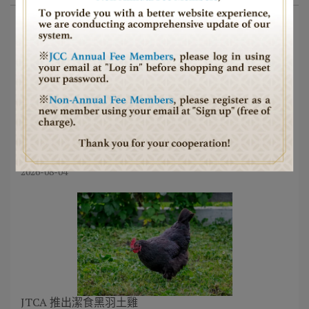
在戰火中點亮信仰之光——JTCA 創始人 Jeffrey D.
Schwartz 捐贈 Urim Synagogue 為前線官兵築起信仰
與希望
2026-08-04
JTCA 推出潔食黑羽土雞