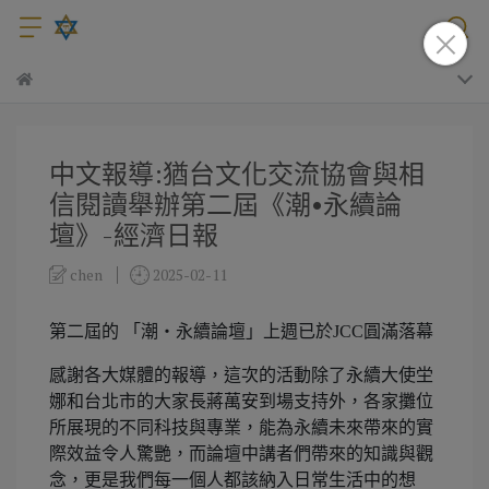
中文報導:猶台文化交流協會與相
信閱讀舉辦第二屆《潮•永續論
壇》-經濟日報
chen
2025-02-11
第二屆的 「潮・永續論壇」上週已於JCC圓滿落幕
感謝各大媒體的報導，這次的活動除了永續大使坣
娜和台北市的大家長蔣萬安到場支持外，各家攤位
所展現的不同科技與專業，能為永續未來帶來的實
際效益令人驚艷，而論壇中講者們帶來的知識與觀
念，更是我們每一個人都該納入日常生活中的想