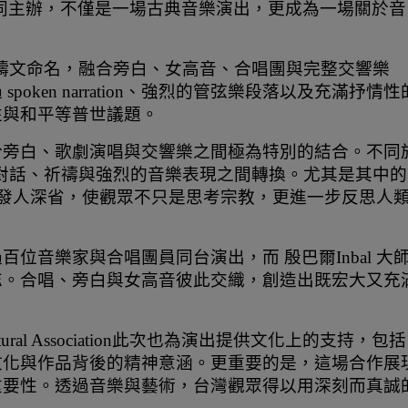
Association共同主辦，不僅是一場古典音樂演出，更成為一場關於音
思祈禱文命名，融合旁白、女高音、合唱團與完整交響樂
oken narration、強烈的管弦樂段落以及充滿抒情性
性與和平等普世議題。
於旁白、歌劇演唱與交響樂之間極為特別的結合。不同
斷在對話、祈禱與強烈的音樂表現之間轉換。尤其是其中的 
滿情感，也發人深省，使觀眾不只是思考宗教，更進一步反思人
位音樂家與合唱團員同台演出，而 殷巴爾Inbal 大
忘。合唱、旁白與女高音彼此交織，創造出既宏大又充
ultural Association此次也為演出提供文化上的支持，包括
文化與作品背後的精神意涵。更重要的是，這場合作展
重要性。透過音樂與藝術，台灣觀眾得以用深刻而真誠