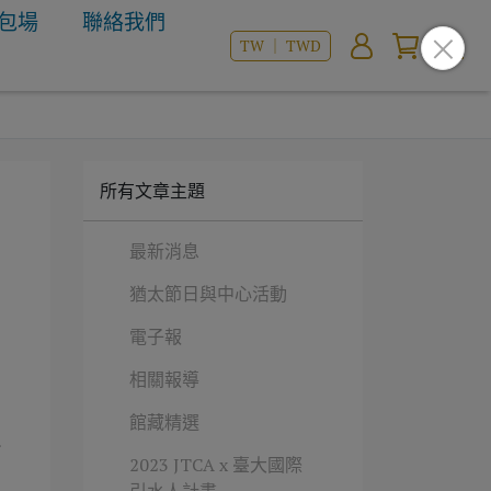
包場
聯絡我們
TW ｜ TWD
所有文章主題
最新消息
猶太節日與中心活動
電子報
相關報導
館藏精選
・
2023 JTCA x 臺大國際