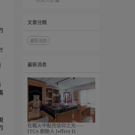
引水人計畫
文章分類
的
最新消息
於
最新消息
類
師
滿
現
在戰火中點亮信仰之光——
的
JTCA 創始人 Jeffrey D.