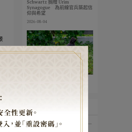
Schwartz 捐贈 Urim
Synagogue 為前線官兵築起信
仰與希望
2026-08-04
景
JTCA 推出潔食黑羽土雞
2026-08-02
最新文章
1
在戰火中點亮信仰之光——
JTCA 創始人⋯