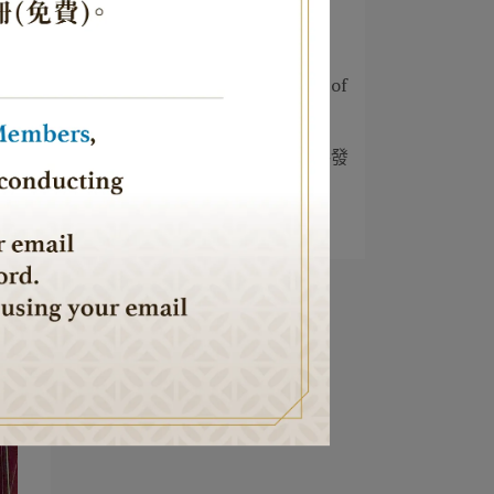
2
JTCA 推出潔食黑羽土雞
3
當理解始於相遇《Times of
Isr⋯
4
官方外交與民間文化攜手發
聲 《Jerus⋯
5
跨越半個地球的相聚