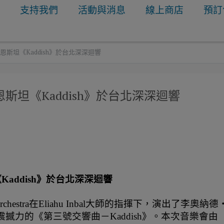
明
支持我們
活動與消息
線上商店
預訂
斯坦《Kaddish》於台北深深迴響
坦《Kaddish》於台北深深迴響
addish》於台北深深迴響
 Orchestra在Eliahu Inbal大師的指揮下，演出了李奧納德
n）極具震撼力的《第三號交響曲－Kaddish》。本次音樂會由