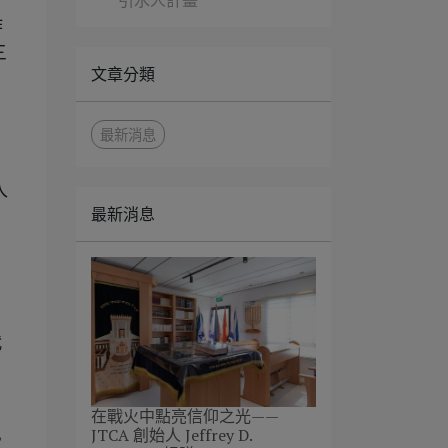
引水人計畫
作
三
文章分類
最新消息
入
最新消息
代
在戰火中點亮信仰之光——
JTCA 創始人 Jeffrey D.
。