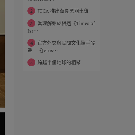
2
JTCA 推出潔食黑羽土雞
3
當理解始於相遇《Times of
Isr⋯
4
官方外交與民間文化攜手發
聲 《Jerus⋯
5
跨越半個地球的相聚