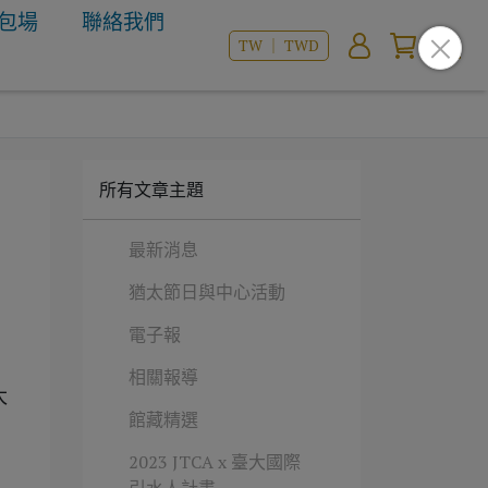
包場
聯絡我們
TW ｜ TWD
所有文章主題
最新消息
猶太節日與中心活動
電子報
相關報導
太
館藏精選
2023 JTCA x 臺大國際