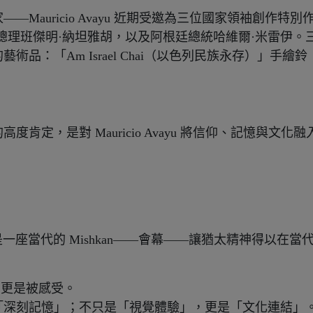
auricio Avayu 近期受邀為三位國家領袖創作特別
總理班傑明·納坦雅胡，以及阿根廷總統哈維爾·米雷伊。
品：「Am Israel Chai（以色列民族永存）」手繪鈴
定，是對 Mauricio Avayu 將信仰、記憶與文化融
它是一座當代的 Mishkan——會幕——讓猶太精神得以在當
欣賞，更是被感受。
「深刻記憶」；不只是「視覺體驗」，更是「文化連結」