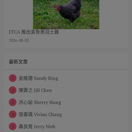
JTCA 推出潔食黑羽土雞
2026-08-02
最新文章
1
金維珊 Sandy King
2
陳霽之 Jill Chen
3
洪心瑜 Sherry Hung
4
張書瑀 Vivian Chang
5
聶良育 Jerry Nieh