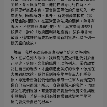
主題，令人佩服的是，他們在思考可行性時，不 
僅僅思考商品本身，更會從國際化的角度切入，考
慮更多用途與解方。此外， 有幾個商業模式（尤
其是金融相關的）在臺灣因為法規的關係，除非有
牌照， 不然是無法執行的，加上其實臺灣法規相
較保守，對於「政府圖利特地廠商」 這件事非常
敏感，這或許也造成為何臺灣新創無法和以色列一
樣興盛的緣故。
然而，我並不認為臺灣應該完全仿照以色列修
改，在以色列人眼中，我深刻的感受到他們對於自
己歷史、信仰、文化的驕傲。以色列人非常強調要
記住自己的過去，才能創造更美好的未來，像是在
大屠殺紀念館，我們看到許多學生與軍人列隊參
觀，導覽者告訴我們他們要求每一位軍人要清楚知
道自己為何而戰。所以，身為臺灣人的我們，也應
該記住我們是誰，有些事情演變至今是有
文化與歷
史脈絡的，若是一昧因為誰這樣做就變強而學習，
反而會失去自己的根本。 