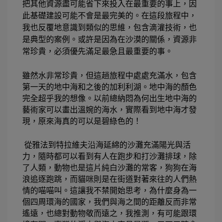
把其他資源盡可能省下來投入在最重要的事上，因
此基礎建設可能不會是最完美的。在這段旅程中，
我也反覆地意識到類似的思維，包含滴灌技術，也
是典型的案例。或許是因為在沙漠的關係，資源非
常珍貴，必須優先滿足最急且最重要的事。 
雖然水非常珍貴，但這趟旅程中處處充滿水，包含
第一天的地中海和之後的加利利湖。地中海的顏色
完全超乎我的想像。以前總納悶為何出生地中海的
藝術家可以畫出溫婉的海水，實際看到地中海才發
現，原來海真的可以是碧綠色的！ 
從雅法到特拉維夫沿海延綿的沙灘充滿陽光與活
力，隨時都可以看到有人在跑步和打沙灘排球，除
了人類，動物也是這片純白沙灘的常客，狗狗在海
浪追逐跑跳，而貓咪則是在街道對著來往的人們熱
情的喵喵叫。這讓我不禁開始思考，為什麼身為一
個四周環海的國家，我們與海之間的距離反而非常
遙遠，也總對動物敬而遠之，我推測，有可能跟環