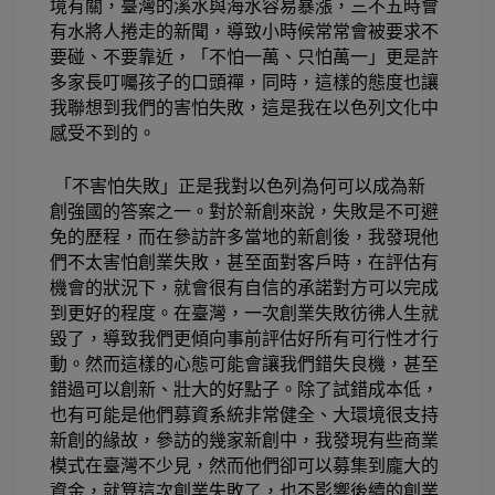
境有關，臺灣的溪水與海水容易暴漲，三不五時會
有水將人捲走的新聞，導致小時候常常會被要求不
要碰、不要靠近，「不怕一萬、只怕萬一」更是許
多家長叮囑孩子的口頭禪，同時，這樣的態度也讓
我聯想到我們的害怕失敗，這是我在以色列文化中
感受不到的。 
「不害怕失敗」正是我對以色列為何可以成為新
創強國的答案之一。對於新創來說，失敗是不可避
免的歷程，而在參訪許多當地的新創後，我發現他
們不太害怕創業失敗，甚至面對客戶時，在評估有
機會的狀況下，就會很有自信的承
諾對方可以完成
到更好的程度。在臺灣，一次創業失敗彷彿人生就
毀了，導致我們更傾向事前評估好所有可行性才行
動。然而這樣的心態可能會讓我們錯失良機，甚至
錯過可以創新、壯大的好點子。除了試錯成本低，
也有可能是他們募資系統非常健全、大環境很支持
新創的緣故，參訪的幾家新創中，我發現有些商業
模式在臺灣不少見，然而他們卻可以募集到龐大的
資金，就算這次創業失敗了，也不影響後續的創業