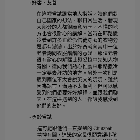
好客、友善  
• 
在這裡嘗試跟當地人搭話，談他們對
自己國家的想法、聊日常生活，發現
大部分的人都很願意分享，不懂的地
方也會很耐心的講解。當時在耶路撒
冷看到許多正統派信徒穿著的衣物旁
邊都有鬚鬚，出於好奇就向其中一位
老者詢問衣服鬚鬚的意涵，那位老者
很有耐心的解釋此與妥拉中先知人物
有關，還向我們熱心推薦來耶路撒冷
一定要去拜訪的地方。另外一次則是
遇到兩位不太會說英文的奶奶，雖然
因為語言，溝通不太順利，但可以感
受到他們想要好好解釋，並跟我們聊
天，在這邊遇到的人，都讓我感受到
他們的友好。 
勇於嘗試  
• 
這可能跟他們一直提到的 
Chutzpah 
精神有關，這邊的家長很願意讓小孩