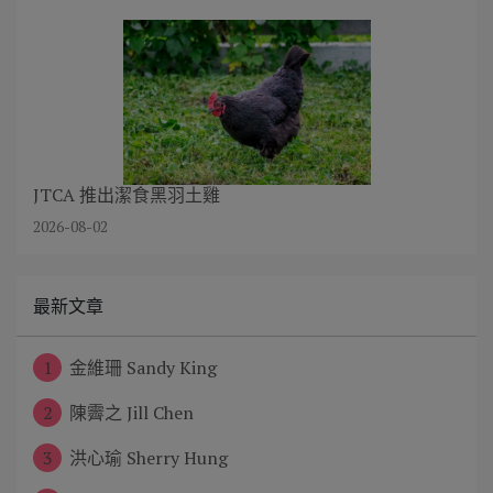
JTCA 推出潔食黑羽土雞
2026-08-02
最新文章
1
金維珊 Sandy King
2
陳霽之 Jill Chen
3
洪心瑜 Sherry Hung