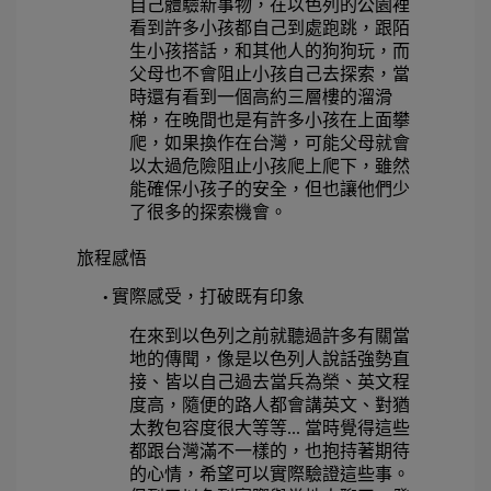
自己體驗新事物，在以色列的公園裡
看到許多小孩都自己到處跑跳，跟陌
生小孩搭話，和其他人的狗狗玩，而
父母也不會阻止小孩自己去探索，當
時還有看到一個高約三層樓的溜滑
梯，在晚間也是有許多小孩在上面攀
爬，如果換作在台灣，可能父母就會
以太過危險阻止小孩爬上爬下，雖然
能確保小孩子的安全，但也讓他們少
了很多的探索機會。 
旅程感悟 
實際感受，打破既有印象  
• 
在來到以色列之前就聽過許多有關當
地的傳聞，像是以色列人說話強勢直
接、皆以自己過去當兵為榮、英文程
度高，隨便的路人都會講英文、對猶
太
教包容度很大等等... 當時覺得這些
都跟台灣滿不一樣的，也抱持著期待
的心情，希望可以實際驗證這些事。