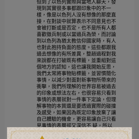
但到了以色列實際與當地人聊天，發
現到其實很多事都跟印象中的不一
樣，像是以色列人沒有想像的那麼直
接，在對談中就算表示不同意見也不
會被打斷或是否定，也不是所有人都
喜歡徵兵制或以當過兵為榮，而討論
到以色列為猶太教信仰國家時，有人
也對此抱持負面的態度。這些都跟我
過去想像的有所差異，整趟過程對我
來說都在打破既有標籤，並重組對這
個地方的認知，這也讓我開始反思，
我們太常將事物貼標籤，並習慣簡化
事情，以減少對面對新事物所帶來的
衝擊，我們所理解的世界容易被過去
的印象或想法左右，也很容易只看到
事情的表層就對一件事下定論，但理
解事物的本質還是要透過實際的碰撞
及感受，如果因為既定印象放棄了讓
自己體驗的機會，更容易讓自己只看
見事情的表層卻又深信不 疑，所以
也希望在未來接觸到新事物的時候能
多給自己嘗試的機會，很開心以色列