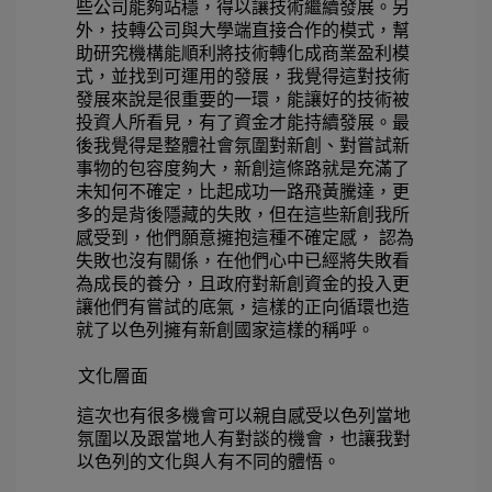
些公司能夠站穩，得以讓技術繼續發展。另
外，技轉公司與大學端直接合作的模式，幫
助研究機構能順利將技術轉化成商業盈利模
式，並找到可運用的發展，我覺得這對技術
發展來說是很重要的一環，能讓好的技術被
投資人所看見，有了資金才能持續發展。最
後我覺得是整體社會氛圍對新創、對嘗試新
事物的包容度夠大，新創這條路就是充滿了
未知何不確定，比起成功一路飛黃騰達，更
多的是背後隱藏的失敗，但在這些新創我所
感受到，他們願意擁抱這種不確定感， 認為
失敗也沒有關係，在他們心中已經將失敗看
為成長的養分，且政府對新創資金的投入更
讓他們有嘗試的底氣，這樣的正向循環也造
就了以色列擁有新創國家這樣的稱呼。 
文化層面 
這次也有很多機會可以親自感受以色列當地
氛圍以及跟當地人有對談的機會，也讓我對
以色列的文化與人有不同的體悟。 